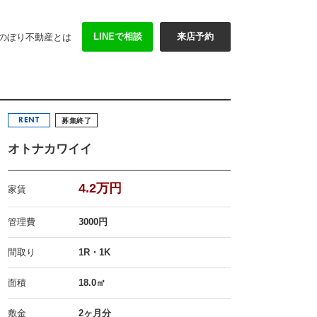
LINEで相談
来店予約
のぼり不動産とは
RENT
募集終了
オトナカワイイ
4.2万円
家賃
管理費
3000円
間取り
1R・1K
面積
18.0㎡
敷金
2ヶ月分