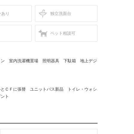
ンあり
独立洗面台
ペット相談可
ォン 室内洗濯機置場 照明器具 下駄箱 地上デジ
ルとＣＦに張替 ユニットバス新品 トイレ・ウォシ
ゼント