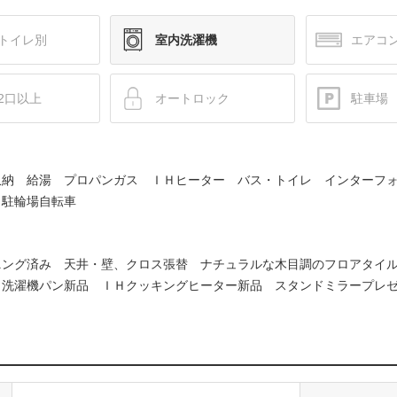
トイレ別
室内洗濯機
エアコ
2口以上
オートロック
駐車場
収納 給湯 プロパンガス ＩＨヒーター バス・トイレ インターフ
 駐輪場自転車
ニング済み 天井・壁、クロス張替 ナチュラルな木目調のフロアタイ
 洗濯機パン新品 ＩＨクッキングヒーター新品 スタンドミラープレ