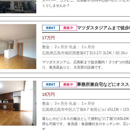
スーパー、コンビニ、広島駅や市内中心部へのアクセス
くりしませんか？
マツダスタジアムまで徒歩5
RENT
募集中
17万円
敷金： 2ヶ月分
礼金： 1ヶ月分
広島県広島市南区西蟹屋4丁目3-17/
3LDK /
92.34㎡
マツダスタジアム、広島駅まで徒歩圏内！ 2つずつの
り、食洗器ありと、大充実の設備です。
事務所兼自宅などにオススメ！
RENT
募集中
18万円
敷金： 3ヶ月分
礼金： 1ヶ月分
広島県広島市中区八丁堀4-7 有田ビル/
4SLDK /
123
暮らしやビジネスの拠点として便利な”八丁堀”の4SLD
用も可能です。 食洗器・食器棚付きのキッチンや、広
す。...