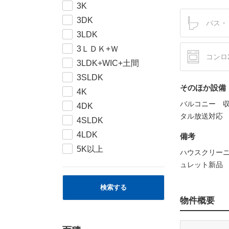
3K
3DK
バス・
3LDK
3ＬＤＫ+Ｗ
コンロ
3LDK+WIC+土間
3SLDK
そのほか設備
4K
バルコニー 
4DK
タル放送対応
4SLDK
4LDK
備考
5K以上
ハウスクリー
ュレット新品
検索する
物件概要