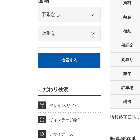
面積
賃料
敷金
償却
保証金
間取り
検索する
築年
駐車場
こだわり検索
構造
デザイン/リノベ
情報修正日時：2
ヴィンテージ物件
デザイナーズ
物件所在地