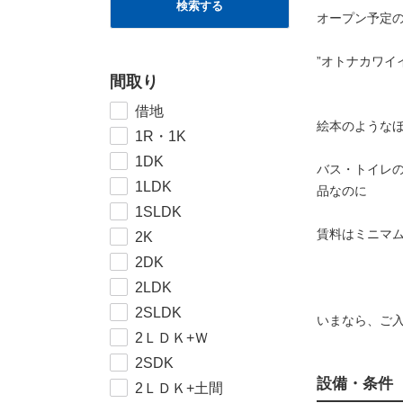
検索する
オープン予定
”オトナカワイ
間取り
借地
絵本のような
1R・1K
1DK
バス・トイレ
1LDK
品なのに
1SLDK
賃料はミニマ
2K
2DK
2LDK
2SLDK
いまなら、ご
2ＬＤＫ+Ｗ
2SDK
設備・条件
2ＬＤＫ+土間