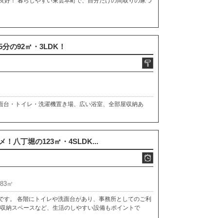
良好！ 暮らしやすい東雲本町で、自分だけの間取りの家づ
分の92㎡・3LDK！
洗面台・トイレ・洗濯機置き場、広い浴室、全部屋収納あ
八丁堀の123㎡・4SLDK...
.83㎡
Kです。 各階にトイレや洗面台があり、事務所としてのご利
い収納スペースなど、生活のしやすい設備もポイントで