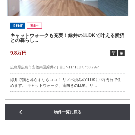
RENT
募集中
キャットウォークも充実！緑井の1LDKで叶える愛猫
との暮らし...
9.8万円
広島県広島市安佐南区緑井2丁目17-11/
1LDK /
58.79㎡
緑井で猫と暮らすならココ！ リノベ済みの1LDKに9万円台で住
めます。 キャットウォーク、南向きのLDK、リ...
物件一覧に戻る