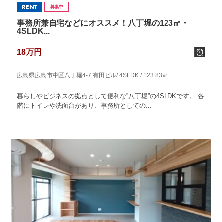
RENT
募集中
事務所兼自宅などにオススメ！八丁堀の123㎡・
4SLDK...
18万円
広島県広島市中区八丁堀4-7 有田ビル/
4SLDK /
123.83㎡
暮らしやビジネスの拠点として便利な”八丁堀”の4SLDKです。 各
階にトイレや洗面台があり、事務所としての...