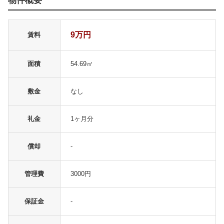
物件概要
9万円
賃料
面積
54.69㎡
敷金
なし
礼金
1ヶ月分
償却
-
管理費
3000円
保証金
-