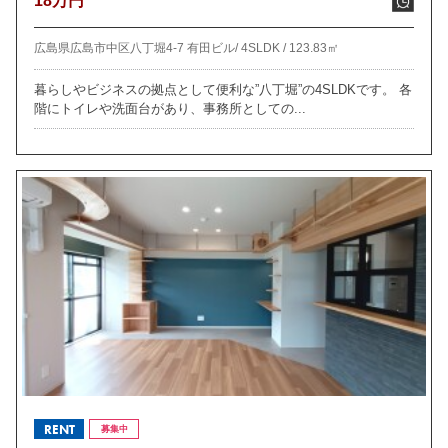
18万円
広島県広島市中区八丁堀4-7 有田ビル/
4SLDK /
123.83㎡
暮らしやビジネスの拠点として便利な”八丁堀”の4SLDKです。 各
階にトイレや洗面台があり、事務所としての...
RENT
募集中