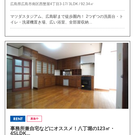
広島県広島市南区西蟹屋4丁目3-17/
3LDK /
92.34㎡
マツダスタジアム、広島駅まで徒歩圏内！ 2つずつの洗面台・ト
イレ・洗濯機置き場、広い浴室、全部屋収納...
RENT
募集中
事務所兼自宅などにオススメ！八丁堀の123㎡・
4SLDK...