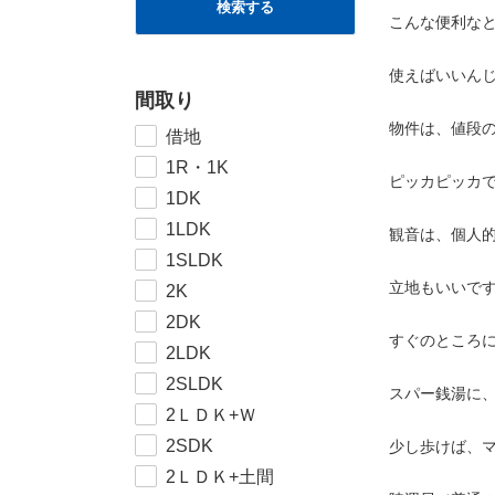
検索する
こんな便利な
使えばいいん
間取り
物件は、値段
借地
1R・1K
ピッカピッカ
1DK
1LDK
観音は、個人
1SLDK
立地もいいで
2K
2DK
すぐのところ
2LDK
2SLDK
スパー銭湯に
2ＬＤＫ+Ｗ
2SDK
少し歩けば、
2ＬＤＫ+土間