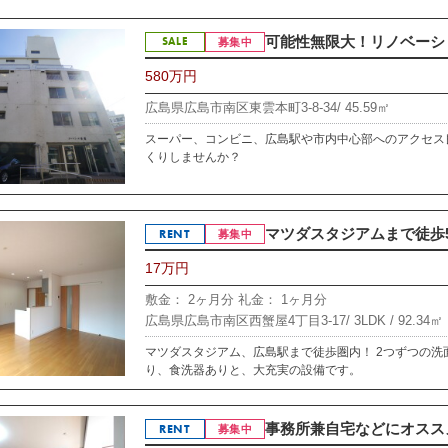
可能性無限大！リノベーショ
SALE
募集中
580万円
広島県広島市南区東雲本町3-8-34/
45.59㎡
スーパー、コンビニ、広島駅や市内中心部へのアクセス
くりしませんか？
マツダスタジアムまで徒歩5
RENT
募集中
17万円
敷金： 2ヶ月分
礼金： 1ヶ月分
広島県広島市南区西蟹屋4丁目3-17/
3LDK /
92.34㎡
マツダスタジアム、広島駅まで徒歩圏内！ 2つずつの
り、食洗器ありと、大充実の設備です。
事務所兼自宅などにオススメ！
RENT
募集中