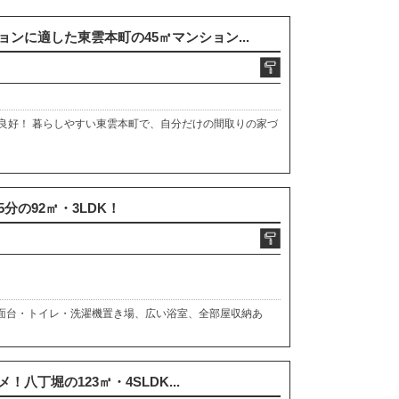
ンに適した東雲本町の45㎡マンション...
良好！ 暮らしやすい東雲本町で、自分だけの間取りの家づ
分の92㎡・3LDK！
洗面台・トイレ・洗濯機置き場、広い浴室、全部屋収納あ
八丁堀の123㎡・4SLDK...