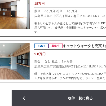
18万円
敷金： 3ヶ月分
礼金： 1ヶ月分
広島県広島市中区八丁堀4-7 有田ビル/
4SLDK /
123
暮らしやビジネスの拠点として便利な”八丁堀”の4SLD
用も可能です。 食洗器・食器棚付きのキッチンや、広
す。...
キャットウォークも充実！緑
RENT
募集中
9.8万円
敷金： なし
礼金： 1ヶ月分
広島県広島市安佐南区緑井2丁目17-11/
1LDK /
58.7
緑井で猫と暮らすならココ！ リノベ済みの1LDKに9万
ングを見渡せるキッチンの室内窓など、ポイント盛りだく
物件一覧に戻る