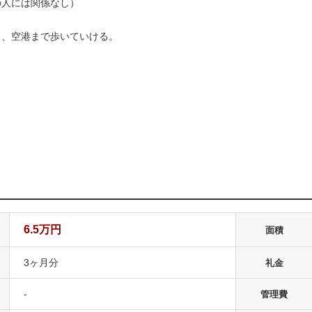
の人には関係なし）
も、空港まで歩いていける。
！
6.5万円
面積
3ヶ月分
礼金
-
管理費