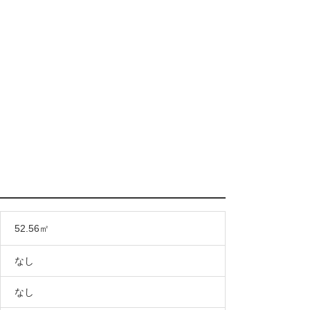
52.56㎡
なし
なし