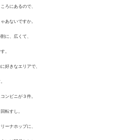
ところにあるので、
じゃあないですか。
の割に、広くて、
です。
的に好きなエリアで、
す。
にコンビニが３件。
、回転すし。
マリーナホップに、