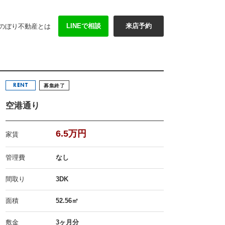
LINEで相談
来店予約
のぼり不動産とは
RENT
募集終了
空港通り
6.5万円
家賃
管理費
なし
間取り
3DK
面積
52.56㎡
敷金
3ヶ月分