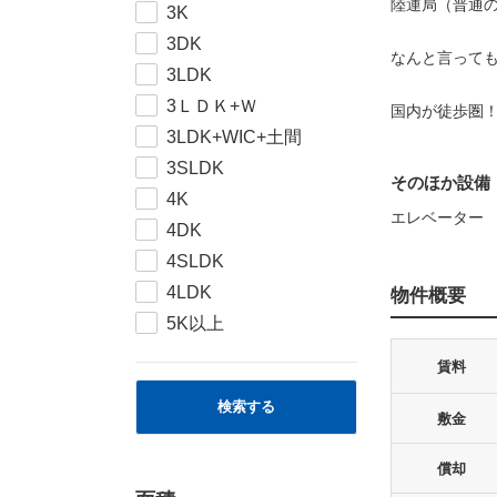
陸運局（普通
3K
3DK
なんと言って
3LDK
3ＬＤＫ+Ｗ
国内が徒歩圏
3LDK+WIC+土間
3SLDK
そのほか設備
4K
エレベーター
4DK
4SLDK
4LDK
物件概要
5K以上
賃料
検索する
敷金
償却