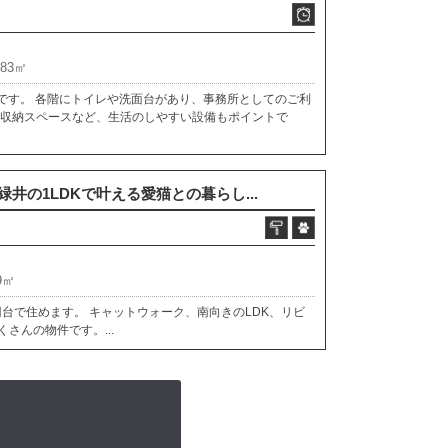
.83㎡
Kです。 各階にトイレや洗面台があり、事務所としてのご利
い収納スペースなど、生活のしやすい設備もポイントで
井の1LDKで叶える愛猫との暮らし...
9㎡
円台で住めます。 キャットウォーク、南向きのLDK、リビ
さんの物件です。...