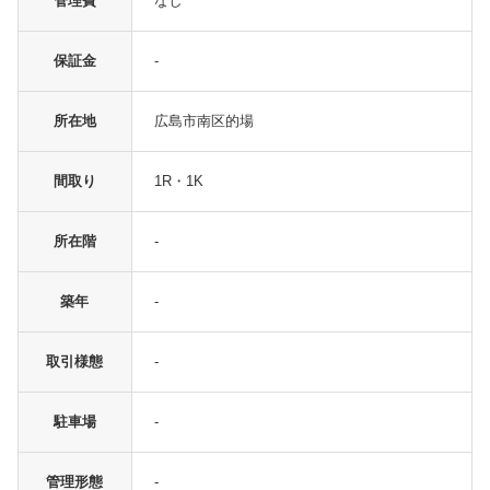
管理費
なし
保証金
-
所在地
広島市南区的場
間取り
1R・1K
所在階
-
築年
-
取引様態
-
駐車場
-
管理形態
-