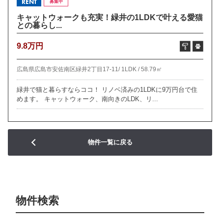
RENT
募集中
キャットウォークも充実！緑井の1LDKで叶える愛猫
との暮らし...
9.8万円
広島県広島市安佐南区緑井2丁目17-11/
1LDK /
58.79㎡
緑井で猫と暮らすならココ！ リノベ済みの1LDKに9万円台で住
めます。 キャットウォーク、南向きのLDK、リ...
物件一覧に戻る
物件検索