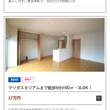
暮らしやすい東雲本町で、自分だけの間取りの...
RENT
募集中
マツダスタジアムまで徒歩5分の92㎡・3LDK！
17万円
広島県広島市南区西蟹屋4丁目3-17/
3LDK /
92.34㎡