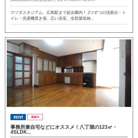
マツダスタジアム、広島駅まで徒歩圏内！ 2つずつの洗面台・ト
イレ・洗濯機置き場、広い浴室、全部屋収納...
RENT
募集中
事務所兼自宅などにオススメ！八丁堀の123㎡・
4SLDK...