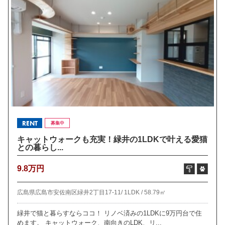
RENT
募集中
キャットウォークも充実！緑井の1LDKで叶える愛猫
との暮らし...
9.8万円
広島県広島市安佐南区緑井2丁目17-11/
1LDK /
58.79㎡
緑井で猫と暮らすならココ！ リノベ済みの1LDKに9万円台で住
めます。 キャットウォーク、南向きのLDK、リ...