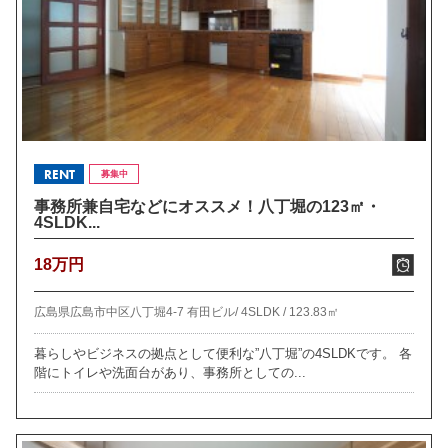
RENT
募集中
事務所兼自宅などにオススメ！八丁堀の123㎡・
4SLDK...
18万円
広島県広島市中区八丁堀4-7 有田ビル/
4SLDK /
123.83㎡
暮らしやビジネスの拠点として便利な”八丁堀”の4SLDKです。 各
階にトイレや洗面台があり、事務所としての...