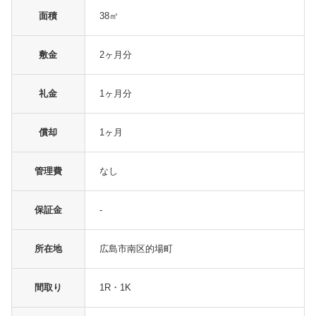
面積
38㎡
敷金
2ヶ月分
礼金
1ヶ月分
償却
1ヶ月
管理費
なし
保証金
-
所在地
広島市南区的場町
間取り
1R・1K