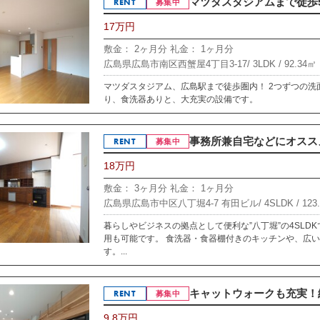
マツダスタジアムまで徒歩5
RENT
募集中
17万円
敷金： 2ヶ月分
礼金： 1ヶ月分
広島県広島市南区西蟹屋4丁目3-17/
3LDK /
92.34㎡
マツダスタジアム、広島駅まで徒歩圏内！ 2つずつの
り、食洗器ありと、大充実の設備です。
事務所兼自宅などにオススメ！
RENT
募集中
18万円
敷金： 3ヶ月分
礼金： 1ヶ月分
広島県広島市中区八丁堀4-7 有田ビル/
4SLDK /
123
暮らしやビジネスの拠点として便利な”八丁堀”の4SLD
用も可能です。 食洗器・食器棚付きのキッチンや、広
す。...
キャットウォークも充実！緑
RENT
募集中
9.8万円