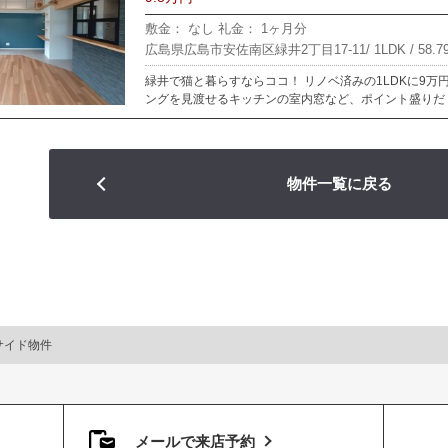
敷金： なし
礼金： 1ヶ月分
広島県広島市安佐南区緑井2丁目17-11/
1LDK /
58.7
緑井で猫と暮らすならココ！ リノベ済みの1LDKに9万
ングを見渡せるキッチンの室内窓など、ポイント盛りだく
物件一覧に戻る
サイド物件
メールで来店予約