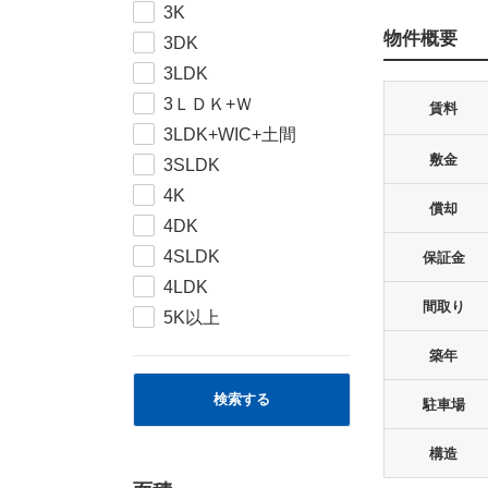
3K
物件概要
3DK
3LDK
3ＬＤＫ+Ｗ
賃料
3LDK+WIC+土間
敷金
3SLDK
4K
償却
4DK
4SLDK
保証金
4LDK
間取り
5K以上
築年
検索する
駐車場
構造