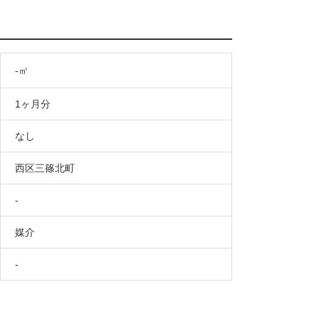
-㎡
1ヶ月分
なし
西区三篠北町
-
媒介
-