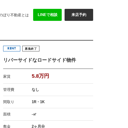
LINEで相談
来店予約
のぼり不動産とは
RENT
募集終了
リバーサイドなロードサイド物件
5.8万円
家賃
管理費
なし
間取り
1R・1K
面積
-㎡
敷金
2ヶ月分