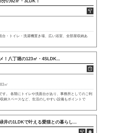
分の92㎡・3LDK！
洗面台・トイレ・洗濯機置き場、広い浴室、全部屋収納あ
八丁堀の123㎡・4SLDK...
.83㎡
Kです。 各階にトイレや洗面台があり、事務所としてのご利
い収納スペースなど、生活のしやすい設備もポイントで
井の1LDKで叶える愛猫との暮らし...