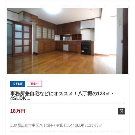
RENT
募集中
事務所兼自宅などにオススメ！八丁堀の123㎡・
4SLDK...
18万円
広島県広島市中区八丁堀4-7 有田ビル/
4SLDK /
123.83㎡