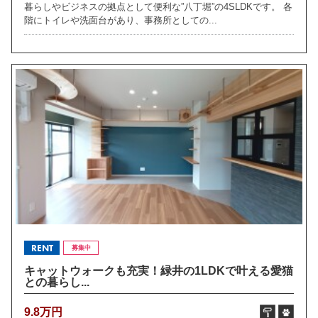
暮らしやビジネスの拠点として便利な”八丁堀”の4SLDKです。 各
階にトイレや洗面台があり、事務所としての...
RENT
募集中
キャットウォークも充実！緑井の1LDKで叶える愛猫
との暮らし...
9.8万円