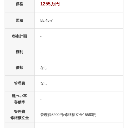
1255万円
価格
面積
55.45㎡
都市計画
-
権利
-
償却
なし
管理費
なし
建ぺい率
-
容積率
管理費
管理費5200円/修繕積立金15560円
修繕積立金