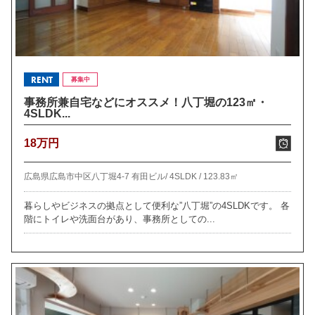
RENT
募集中
事務所兼自宅などにオススメ！八丁堀の123㎡・
4SLDK...
18万円
広島県広島市中区八丁堀4-7 有田ビル/
4SLDK /
123.83㎡
暮らしやビジネスの拠点として便利な”八丁堀”の4SLDKです。 各
階にトイレや洗面台があり、事務所としての...