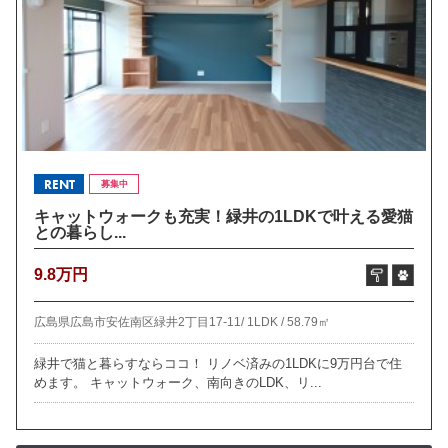
RENT
募集中
キャットウォークも充実！緑井の1LDKで叶える愛猫
との暮らし...
9.8万円
広島県広島市安佐南区緑井2丁目17-11/
1LDK /
58.79㎡
緑井で猫と暮らすならココ！ リノベ済みの1LDKに9万円台で住
めます。 キャットウォーク、南向きのLDK、リ...