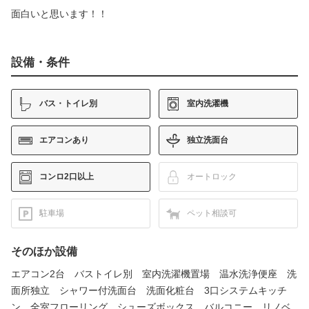
面白いと思います！！
設備・条件
バス・トイレ別
室内洗濯機
エアコンあり
独立洗面台
コンロ2口以上
オートロック
駐車場
ペット相談可
そのほか設備
エアコン2台 バストイレ別 室内洗濯機置場 温水洗浄便座 洗
面所独立 シャワー付洗面台 洗面化粧台 3口システムキッチ
ン 全室フローリング シューズボックス バルコニー リノベ