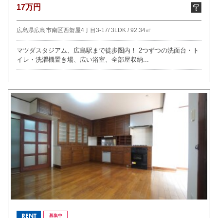
17万円
広島県広島市南区西蟹屋4丁目3-17/
3LDK /
92.34㎡
マツダスタジアム、広島駅まで徒歩圏内！ 2つずつの洗面台・ト
イレ・洗濯機置き場、広い浴室、全部屋収納...
RENT
募集中