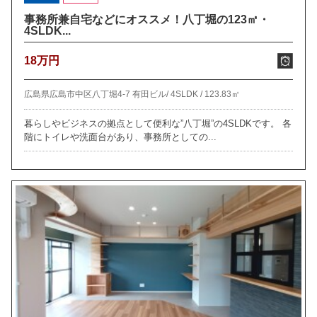
事務所兼自宅などにオススメ！八丁堀の123㎡・
4SLDK...
18万円
広島県広島市中区八丁堀4-7 有田ビル/
4SLDK /
123.83㎡
暮らしやビジネスの拠点として便利な”八丁堀”の4SLDKです。 各
階にトイレや洗面台があり、事務所としての...