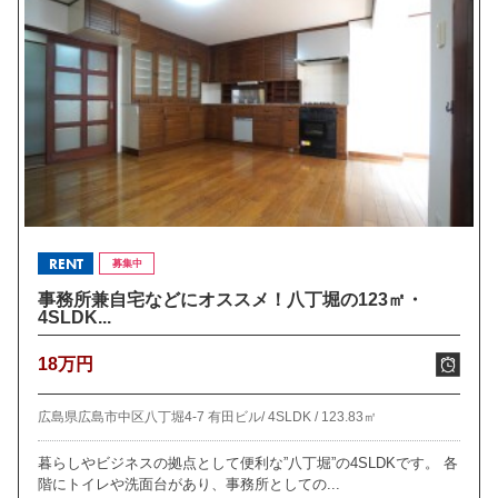
RENT
募集中
事務所兼自宅などにオススメ！八丁堀の123㎡・
4SLDK...
18万円
広島県広島市中区八丁堀4-7 有田ビル/
4SLDK /
123.83㎡
暮らしやビジネスの拠点として便利な”八丁堀”の4SLDKです。 各
階にトイレや洗面台があり、事務所としての...