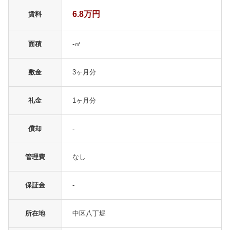
6.8万円
賃料
面積
-㎡
敷金
3ヶ月分
礼金
1ヶ月分
償却
-
管理費
なし
保証金
-
所在地
中区八丁堀