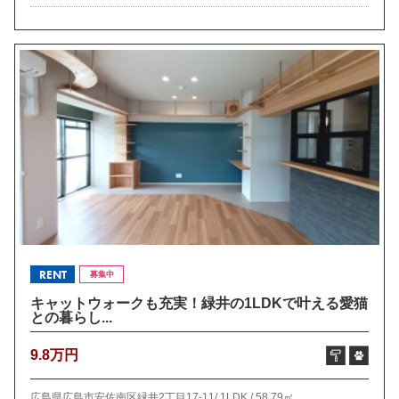
RENT
募集中
キャットウォークも充実！緑井の1LDKで叶える愛猫
との暮らし...
9.8万円
広島県広島市安佐南区緑井2丁目17-11/
1LDK /
58.79㎡