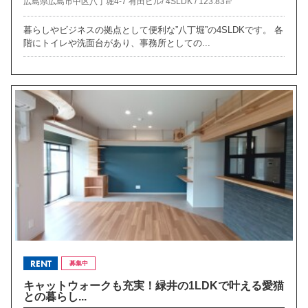
広島県広島市中区八丁堀4-7 有田ビル/
4SLDK /
123.83㎡
暮らしやビジネスの拠点として便利な”八丁堀”の4SLDKです。 各
階にトイレや洗面台があり、事務所としての...
RENT
募集中
キャットウォークも充実！緑井の1LDKで叶える愛猫
との暮らし...