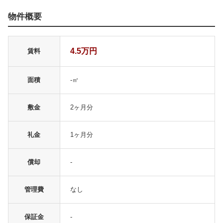
物件概要
4.5万円
賃料
面積
-㎡
敷金
2ヶ月分
礼金
1ヶ月分
償却
-
管理費
なし
保証金
-