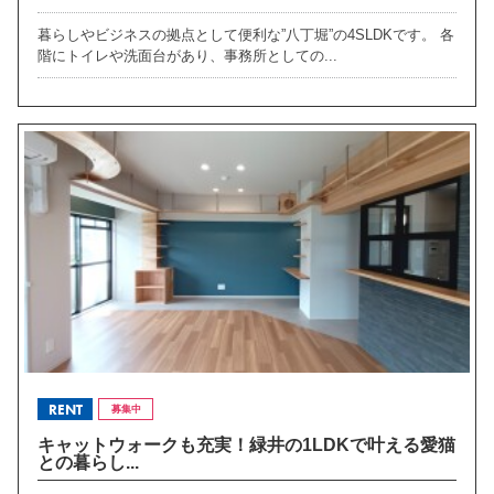
暮らしやビジネスの拠点として便利な”八丁堀”の4SLDKです。 各
階にトイレや洗面台があり、事務所としての...
RENT
募集中
キャットウォークも充実！緑井の1LDKで叶える愛猫
との暮らし...