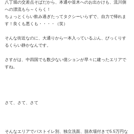
八丁堀の交差点そばだから、本通や並木へのお出かけも、流川側
への漂流もら～くらく！
ちょっとくらい飲み過ぎたってタクシーいらずで、自力で帰れま
す！良くも悪くも・・・・（笑）
そんな街近なのに、大通りから一本入っているぶん、びっくりす
るくらい静かなんです。
さすがは、中四国でも数少ない億ションが早々に建ったエリアで
すね。
さて、さて、さて
そんなエリアでバストイレ別、独立洗面、脱衣場付きで5.5万円な