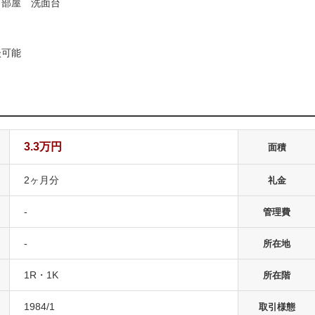
角部屋 洗面台
談可能
3.3万円
面積
2ヶ月分
礼金
-
管理費
-
所在地
1R・1K
所在階
1984/1
取引様態