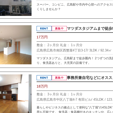
スーパー、コンビニ、広島駅や市内中心部へのアクセス
くりしませんか？
マツダスタジアムまで徒歩5
RENT
募集中
17万円
敷金： 2ヶ月分
礼金： 1ヶ月分
広島県広島市南区西蟹屋4丁目3-17/
3LDK /
92.34㎡
マツダスタジアム、広島駅まで徒歩圏内！ 2つずつの
り、食洗器ありと、大充実の設備です。
事務所兼自宅などにオススメ！
RENT
募集中
18万円
敷金： 3ヶ月分
礼金： 1ヶ月分
広島県広島市中区八丁堀4-7 有田ビル/
4SLDK /
123
暮らしやビジネスの拠点として便利な”八丁堀”の4SLD
用も可能です。 食洗器・食器棚付きのキッチンや、広