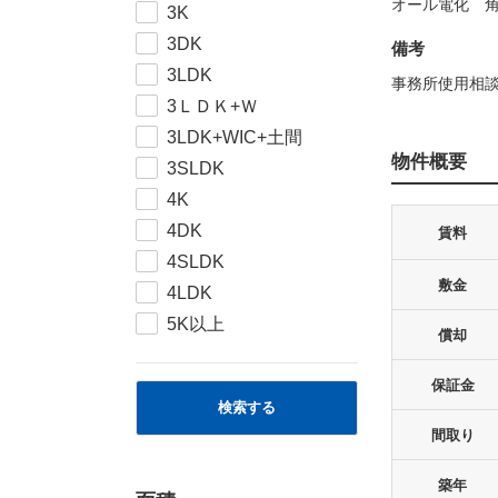
オール電化 
3K
3DK
備考
3LDK
事務所使用相
3ＬＤＫ+Ｗ
3LDK+WIC+土間
物件概要
3SLDK
4K
4DK
賃料
4SLDK
敷金
4LDK
5K以上
償却
保証金
検索する
間取り
築年