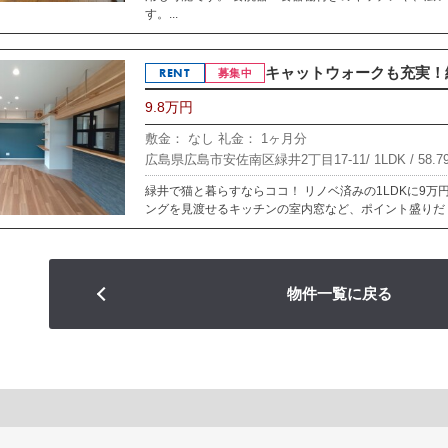
す。...
キャットウォークも充実！緑
RENT
募集中
9.8万円
敷金： なし
礼金： 1ヶ月分
広島県広島市安佐南区緑井2丁目17-11/
1LDK /
58.7
緑井で猫と暮らすならココ！ リノベ済みの1LDKに9万
ングを見渡せるキッチンの室内窓など、ポイント盛りだく
物件一覧に戻る