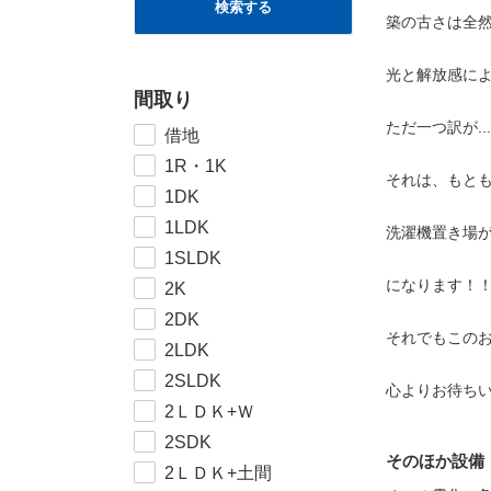
検索する
築の古さは全
光と解放感に
間取り
ただ一つ訳が.....
借地
1R・1K
それは、もと
1DK
1LDK
洗濯機置き場
1SLDK
になります！
2K
2DK
それでもこの
2LDK
2SLDK
心よりお待ち
2ＬＤＫ+Ｗ
2SDK
そのほか設備
2ＬＤＫ+土間