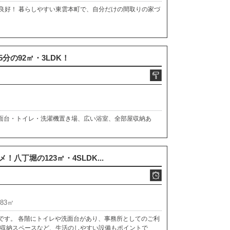
良好！ 暮らしやすい東雲本町で、自分だけの間取りの家づ
分の92㎡・3LDK！
洗面台・トイレ・洗濯機置き場、広い浴室、全部屋収納あ
八丁堀の123㎡・4SLDK...
.83㎡
Kです。 各階にトイレや洗面台があり、事務所としてのご利
い収納スペースなど、生活のしやすい設備もポイントで