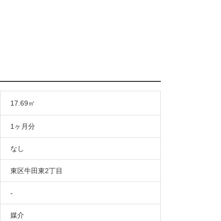
17.69㎡
1ヶ月分
なし
東区牛田東2丁目
-
媒介