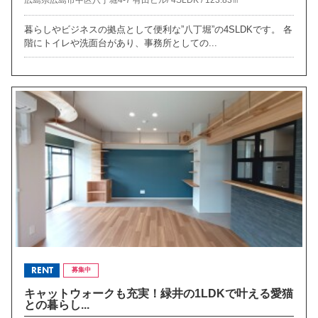
暮らしやビジネスの拠点として便利な”八丁堀”の4SLDKです。 各
階にトイレや洗面台があり、事務所としての...
RENT
募集中
キャットウォークも充実！緑井の1LDKで叶える愛猫
との暮らし...