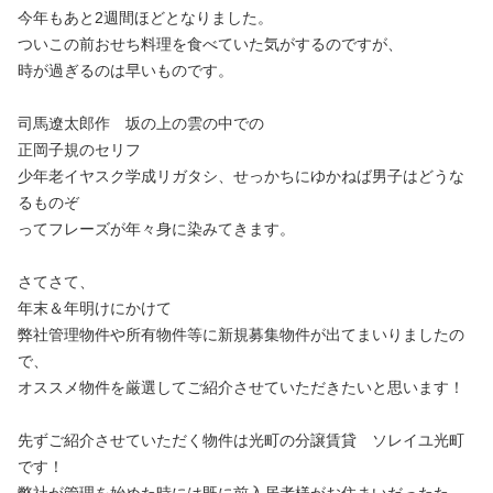
今年もあと2週間ほどとなりました。
ついこの前おせち料理を食べていた気がするのですが、
時が過ぎるのは早いものです。
司馬遼太郎作 坂の上の雲の中での
正岡子規のセリフ
少年老イヤスク学成リガタシ、せっかちにゆかねば男子はどうな
るものぞ
ってフレーズが年々身に染みてきます。
さてさて、
年末＆年明けにかけて
弊社管理物件や所有物件等に新規募集物件が出てまいりましたの
で、
オススメ物件を厳選してご紹介させていただきたいと思います！
先ずご紹介させていただく物件は光町の分譲賃貸 ソレイユ光町
です！
弊社が管理を始めた時には既に前入居者様がお住まいだったた