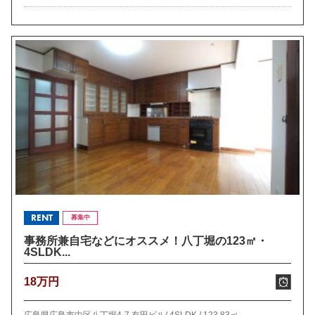
RENT
募集中
事務所兼自宅などにオススメ！八丁堀の123㎡・
4SLDK...
18万円
広島県広島市中区八丁堀4-7 有田ビル/
4SLDK /
123.83㎡