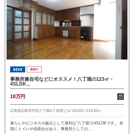
RENT
募集中
事務所兼自宅などにオススメ！八丁堀の123㎡・
4SLDK...
18万円
広島県広島市中区八丁堀4-7 有田ビル/
4SLDK /
123.83㎡
暮らしやビジネスの拠点として便利な”八丁堀”の4SLDKです。 各
階にトイレや洗面台があり、事務所としての...