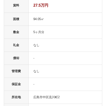
27.5万円
賃料
面積
94.05㎡
敷金
5ヶ月分
礼金
なし
償却
-
管理費
なし
保証金
-
所在地
広島市中区流川町2