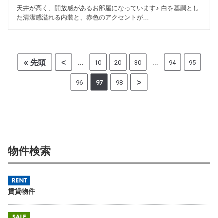
天井が高く、開放感があるお部屋になっています♪ 白を基調とし
た清潔感溢れる内装と、赤色のアクセントが...
« 先頭
<
10
20
30
94
95
...
...
>
96
97
98
物件検索
RENT
賃貸物件
SALE