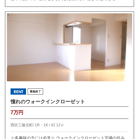
RENT
募集終了
憧れのウォークインクローゼット
7万円
西区三篠北町/
1R・1K /
42.12㎡
☆多趣味の方には必見☆ ウォークインクローゼット完備の住み