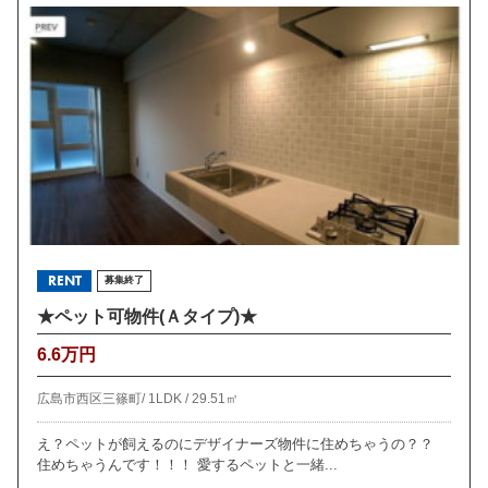
RENT
募集終了
★ペット可物件(Ａタイプ)★
6.6万円
広島市西区三篠町/
1LDK /
29.51㎡
え？ペットが飼えるのにデザイナーズ物件に住めちゃうの？？
住めちゃうんです！！！ 愛するペットと一緒...