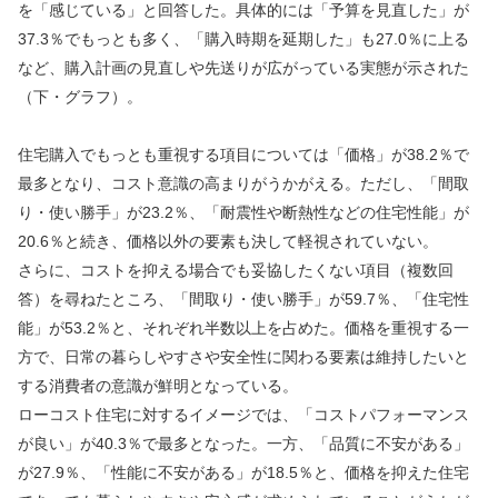
を「感じている」と回答した。具体的には「予算を見直した」が
37.3％でもっとも多く、「購入時期を延期した」も27.0％に上る
など、購入計画の見直しや先送りが広がっている実態が示された
（下・グラフ）。
住宅購入でもっとも重視する項目については「価格」が38.2％で
最多となり、コスト意識の高まりがうかがえる。ただし、「間取
り・使い勝手」が23.2％、「耐震性や断熱性などの住宅性能」が
20.6％と続き、価格以外の要素も決して軽視されていない。
さらに、コストを抑える場合でも妥協したくない項目（複数回
答）を尋ねたところ、「間取り・使い勝手」が59.7％、「住宅性
能」が53.2％と、それぞれ半数以上を占めた。価格を重視する一
方で、日常の暮らしやすさや安全性に関わる要素は維持したいと
する消費者の意識が鮮明となっている。
ローコスト住宅に対するイメージでは、「コストパフォーマンス
が良い」が40.3％で最多となった。一方、「品質に不安がある」
が27.9％、「性能に不安がある」が18.5％と、価格を抑えた住宅