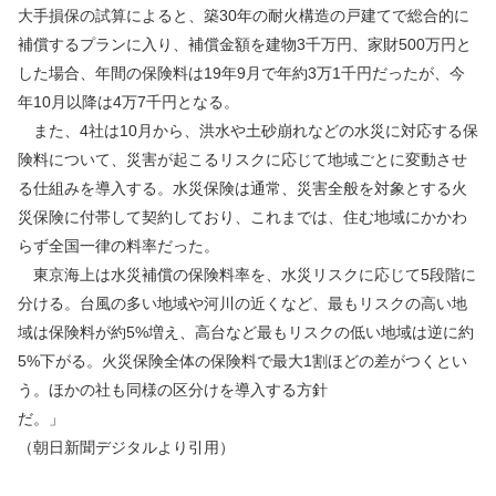
大手損保の試算によると、築30年の耐火構造の戸建てで総合的に
補償するプランに入り、補償金額を建物3千万円、家財500万円と
した場合、年間の保険料は19年9月で年約3万1千円だったが、今
年10月以降は4万7千円となる。
また、4社は10月から、洪水や土砂崩れなどの水災に対応する保
険料について、災害が起こるリスクに応じて地域ごとに変動させ
る仕組みを導入する。水災保険は通常、災害全般を対象とする火
災保険に付帯して契約しており、これまでは、住む地域にかかわ
らず全国一律の料率だった。
東京海上は水災補償の保険料率を、水災リスクに応じて5段階に
分ける。台風の多い地域や河川の近くなど、最もリスクの高い地
域は保険料が約5%増え、高台など最もリスクの低い地域は逆に約
5%下がる。火災保険全体の保険料で最大1割ほどの差がつくとい
う。ほかの社も同様の区分けを導入する方針
だ。
（朝日新聞デジタルより引用）