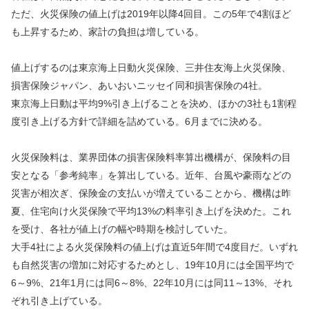
ただ、火災保険の値上げは2019年以降4回目。この5年で4割ほど
も上昇するため、家計の負担は増している。
値上げするのは東京海上日動火災保険、三井住友海上火災保険、
損害保険ジャパン、あいおいニッセイ同和損害保険の4社。
東京海上日動は平均9%引き上げることを決め、ほかの3社も1割程
度引き上げる方針で詳細を詰めている。6月までに決める。
火災保険料は、業界団体の損害保険料率算出機構が、保険料の目
安となる「参考純率」を算出している。近年、台風や豪雨などの
災害が相次ぎ、保険金の支払いが増えていることから、機構は昨
夏、住宅向け火災保険で平均13%の料率引き上げを決めた。これ
を受け、各社が値上げの幅や時期を検討していた。
大手4社による火災保険料の値上げは直近5年間で4度目だ。いずれ
も自然災害の増加に対応するためとし、19年10月には全国平均で
6～9%、21年1月には同6～8%、22年10月には同11～13%、それ
ぞれ引き上げている。